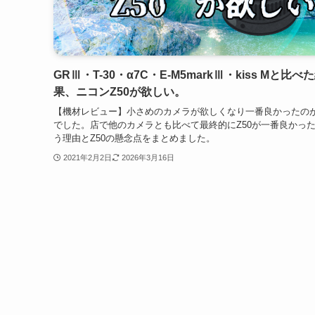
GRⅢ・T-30・α7C・E-M5markⅢ・kiss Mと比べ
果、ニコンZ50が欲しい。
【機材レビュー】小さめのカメラが欲しくなり一番良かったのが
でした。店で他のカメラとも比べて最終的にZ50が一番良かっ
う理由とZ50の懸念点をまとめました。
2021年2月2日
2026年3月16日