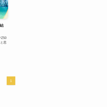
た結
Z50
たと思
1