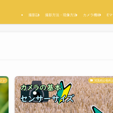
撮影記
撮影方法・現像方法
カメラ機材
E
ウント
写真初心者向