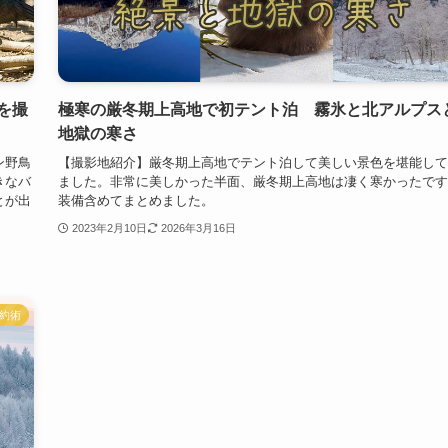
を撮
極寒の厳冬期上高地で初テント泊 霧氷と北アルプス
地獄の寒さ
ン野鳥
【撮影地紹介】厳冬期上高地でテント泊して美しい景色を堪能して
きなバ
ました。非常に美しかった半面、厳冬期上高地は凄く寒かったです
とが出
装備含めてまとめました。
2023年2月10日
2026年3月16日
約術