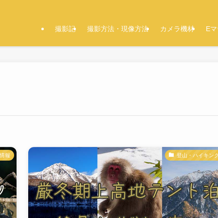
撮影記
撮影方法・現像方法
カメラ機材
E
情報
登山・ハイキン