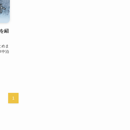
を紹
とめま
車中泊
1