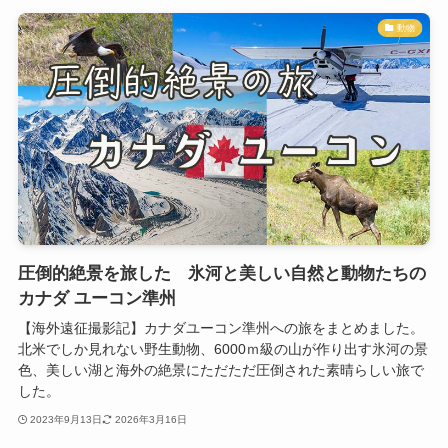
動物
圧倒的絶景を旅した 氷河と美しい自然と動物たちの
カナダ ユーコン準州
【海外遠征撮影記】カナダユーコン準州への旅をまとめました。
北米でしか見れない野生動物、6000ｍ級の山が作り出す氷河の景
色、美しい湖と海外の絶景にただただ圧倒された素晴らしい旅で
した。
2023年9月13日
2026年3月16日