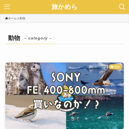
旅かめら
ホーム
動物
動物
– category –
動物