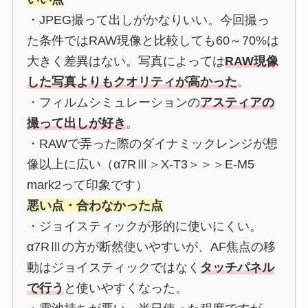
・JPEG撮って出しがかなりいい。今回撮っ
た条件ではRAW現像と比較しても60～70%は
大きく差異はない。写真によっては
RAW現像
した写真よりもクオリティが高かった
。
・フィルムシミュレーションの
アスティアの
撮って出しが好き
。
・RAWで弄った際のダイナミックレンジが想
像以上に広い（α7RⅢ＞X-T3＞＞＞E-M5
mark2って印象です）
悪い点・合わなかった点
・ジョイスティックが形的に使いにくい。
α7RⅢの方が断然使いやすいが、AF焦点の移
動はジョイスティックではなく
タッチパネル
で行う
と使いやすくなった。