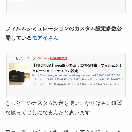
フィルムシミュレーションのカスタム設定多数公
開している
モアイさん
モアイブログ
48 Users
164 Pockets
【FUJIFILM】jpeg撮って出しに拘る理由（フィルムシミ
ュレーション・カスタム設定...
https://meganeya-moai.hatenablog.com/entry/2019/01/08/121101
こんにちは。2週間以上前から引いている風邪がやっと治りつつあるメガネ屋のモアイ
です。 さて、今回は私がjpeg撮って出しに拘る理由についてと私のフィルムシミュレ
ーションのカスタム設定を公開します。 ＊フィルムシミュレーションについての詳細
は下記リンクをご覧下さい。 Film Simulationの世界#1 | X Stories | 富士フイルム デジ
タルカメラ Xシリーズ＆GFX JPEG撮って出しに拘る理由 沖縄の離島 波照間島 ペンシ
きっとこのカスタム設定を使いこなせば更に綺麗
ョン最南端の屋上の星景写真 羽田空港 第一ターミナルビル6階 展望デッキ ハミングバ
ードディパーチャー フィルム...
な撮って出しになるんだと思います。