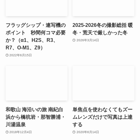
フラッグシップ・連写機の
2025-2026冬の撮影総括 暖
ポイント 秒間何コマ必要
冬・荒天で厳しかった冬
か？（α1、H2S、R3、
2026年3月14日
R7、O-M1、Z9）
2022年6月15日
和歌山 海沿いの旅 南紀白
単焦点を使わなくてもズー
浜から橋杭岩・那智勝浦・
ムレンズだけで写真は上達
川湯温泉
する
2018年12月4日
2020年6月14日