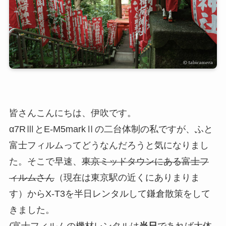
皆さんこんにちは、伊吹です。
α7RⅢとE-M5markⅡの二台体制の私ですが、ふと
富士フィルムってどうなんだろうと気になりまし
た。そこで早速、
東京ミッドタウンにある富士フ
ィルムさん
（現在は東京駅の近くにありまりま
す）からX-T3を半日レンタルして鎌倉散策をして
きました。
(富士フィルムの機材レンタルは
当日
であれば大体