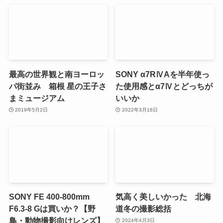
最高の世界観と南ヨーロッ
SONY α7RⅣAを半年使っ
パ街並み 箱根 星の王子さ
た使用感とα7Ⅳとどっちが
まミュージアム
いいか
2019年5月2日
2022年3月16日
SONY FE 400-800mm
気高く美しいかった 北海
F6.3-8 Gは買いか？【野
道冬の撮影総括
鳥・動物撮影向けレンズ】
2024年4月3日