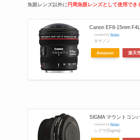
魚眼レンズ以外に
円周魚眼レンズとして使用でき
Canon EF8-15mm 
created by
Rinker
キヤノン
Amazon
楽天
SIGMA マウントコン
created by
Rinker
シグマ(Sigma)