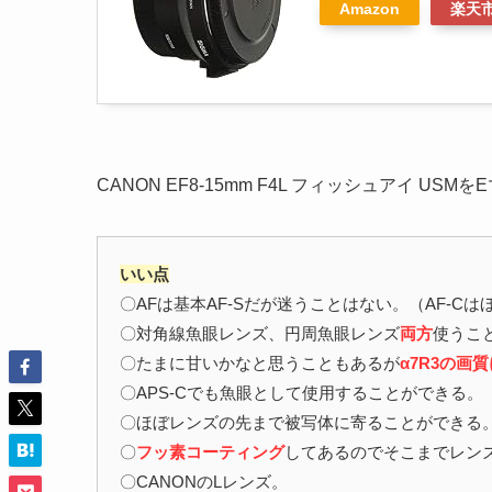
Amazon
楽天
CANON EF8-15mm F4L フィッシュアイ 
いい点
〇AFは基本AF-Sだが迷うことはない。（AF-C
〇対角線魚眼レンズ、円周魚眼レンズ
両方
使うこ
〇たまに甘いかなと思うこともあるが
α7R3の画
〇APS-Cでも魚眼として使用することができる。
〇ほぼレンズの先まで被写体に寄ることができる
〇
フッ素コーティング
してあるのでそこまでレン
〇CANONのLレンズ。