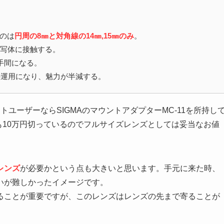
るのは
円周の8㎜と対角線の14㎜,15㎜のみ
。
被写体に接触する。
手間になる。
の運用になり、魅力が半減する。
トユーザーならSIGMAのマウントアダプターMC-11を所持し
格も10万円切っているのでフルサイズレンズとしては妥当なお値
レンズ
が必要かという点も大きいと思います。手元に来た時、
いが難しかったイメージです。
ることが重要ですが、このレンズはレンズの先まで寄ることが