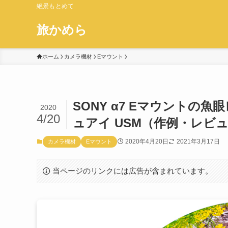
絶景もとめて
旅かめら
ホーム
カメラ機材
Eマウント
SONY α7 Eマウントの魚眼レ
2020
4/20
ュアイ USM（作例・レビ
2020年4月20日
2021年3月17日
カメラ機材
Eマウント
当ページのリンクには広告が含まれています。