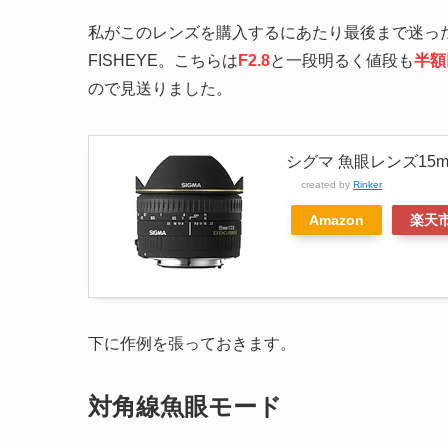
私がこのレンズを購入するにあたり最後まで迷ったのがフルサ
FISHEYE。こちらは
F2.8
と一段明るく値段も
半額
ので見送りました。
シグマ 魚眼レンズ15m
created by
Rinker
Amazon
楽天
下に作例を張っておきます。
対角線魚眼モード