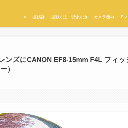
撮影記
撮影方法・現像方法
カメラ機材
E
ンズにCANON EF8-15mm F4L フィッ
ュー）