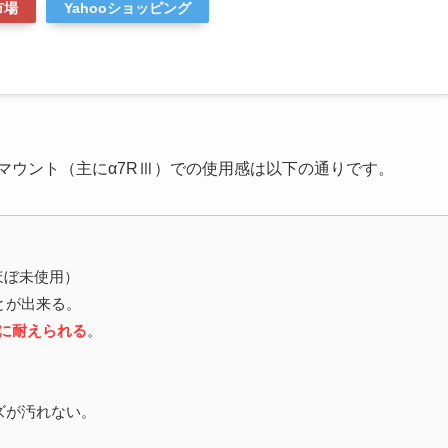
市場
Yahooショッピング
USMをEマウント（主にα7RⅢ）での使用感は以下の通りです。
はほぼ未使用）
とが出来る。
質に耐えられる
。
。
ズが汚れない。