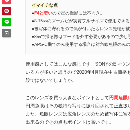
イマイチな点
●
F4と暗い
ので星の撮影には不向き。
●8-15㎜のズームだが実質フルサイズで使用でき
●被写体に寄れるので気が付いたらレンズ先端が
●8㎜で撮る際はフードを外す必要があるので少し
●APS-C機でのみ使用する場合は対角線魚眼のみ
使用感としてはこんな感じです。SONYのEマウン
いる方が多いと思うので2020年4月現在中古価
段ではないでしょうか。
このレンズを買う大きなポイントとして
円周魚眼
円周魚眼はその独特な写りに振り回されて正直扱
また、魚眼レンズは広角レンズのため被写体に寄
出来るのでその点もポイントは高いです。