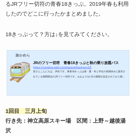
るJRフリー切符の青春18きっぷ。2019年春も利用
したのでどこに行ったかまとめました。
18きっぷって？方は↓を見てみてください。
旅かめら
JRのフリー切符 青春18きっぷと秋の乗り放題パス
https://camera-tabi.com/taravel/seisyun18
皆さんこんにちは、伊吹です。青春18きっぷは春・夏・冬と学生の長期休みに販売さ
れている期間限定のJRフリー切符です。おおよそ1か月の期間が設定されており期間
内5日分のJR在来線の特急と新幹線以外の列車は乗り放題とコスパのいい切符なんで
す。意外と青春18きっぷって学生しか使えないんじゃないの、って知らない人もいま
すがピチピチ（死語）の30代でも使えます、というか使ってます。5日も写真を色々な
ところに撮りに行くことが出来る素晴らしい切符です。というか機材にお金を突っ込
みんで苦しい沼住人の味方の切符ですね。まさ...
1回目 三月上旬
行き先：神立高原スキー場 区間：上野～越後湯
沢