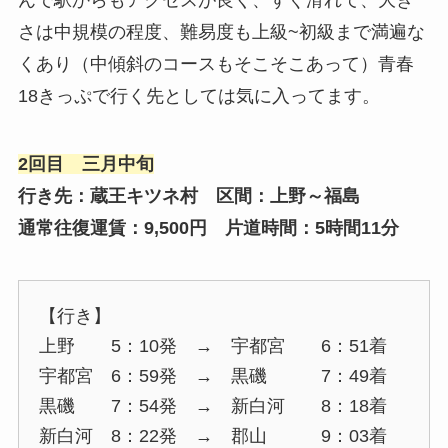
んで駅からもアクセスが良く、すぐ滑れて、大き
さは中規模の程度、難易度も上級~初級まで満遍な
くあり（中傾斜のコースもそこそこあって）青春
18きっぷで行く先としては気に入ってます。
2回目 三月中旬
行き先：蔵王キツネ村 区間：上野～福島
通常往復運賃：9,500円 片道時間：5時間11分
【行き】
上野 5：10発 → 宇都宮 6：51着
宇都宮 6：59発 → 黒磯 7：49着
黒磯 7：54発 → 新白河 8：18着
新白河 8：22発 → 郡山 9：03着