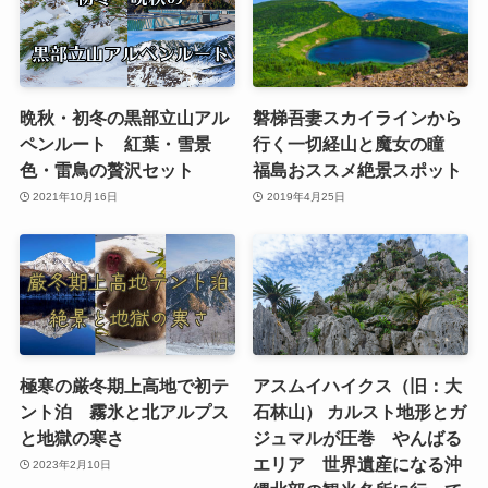
晩秋・初冬の黒部立山アル
磐梯吾妻スカイラインから
ペンルート 紅葉・雪景
行く一切経山と魔女の瞳
色・雷鳥の贅沢セット
福島おススメ絶景スポット
2021年10月16日
2019年4月25日
極寒の厳冬期上高地で初テ
アスムイハイクス（旧：大
ント泊 霧氷と北アルプス
石林山） カルスト地形とガ
と地獄の寒さ
ジュマルが圧巻 やんばる
エリア 世界遺産になる沖
2023年2月10日