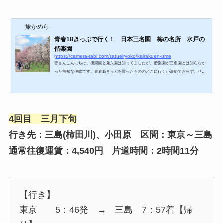
旅かめら
青春18きっぷで行く！ 日本三名園 梅の名所 水戸の
偕楽園
https://camera-tabi.com/satueiryoko/kairakuen-ume
皆さんこんにちは、後楽園と兼六園は知ってましたが、偕楽園が三名園とは知らなか
った無知な伊吹です。青春18きっぷを買ったもののどこに行くか決めておらず、せっ
かくなので水戸にある梅の名所に行ってきました。上野から特急使わずに常磐線快速
で2時間程度。特急使えば1時間程度。更に梅の時期は東京方面からの場合だけです
が、偕楽園駅に停車する電車（普通、快速、特急）もあるためアクセスも良好です！
私が行ったのは春分の日。比較的暖かった2019年はもう梅の花も終盤を迎えてつつあ
りました。偕楽園に行って思ったこと、コレ三...
4回目 三月下旬
行き先：三島(柿田川)、小田原 区間：東京～三島
通常往復運賃：4,540円 片道時間：2時間11分
【行き】
東京 5：46発 → 三島 7：57着【帰