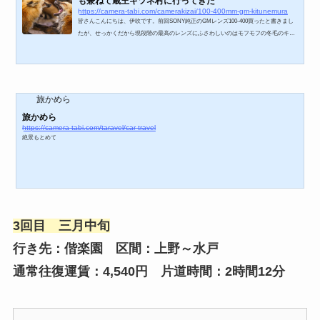
も兼ねて蔵王キツネ村に行ってきた
https://camera-tabi.com/camerakizai/100-400mm-gm-kitunemura
皆さんこんにちは、伊吹です。前回SONY純正のGMレンズ100-400買ったと書きまし
たが、せっかくだから現段階の最高のレンズにふさわしいのはモフモフの冬毛のキツ
ネと思い蔵王キツネ村に行ってきました。2年使った長期の使用感も書きましたhttps://
camera-tabi.com/camerakizai/sonyfe100400mmgm/蔵王キツネ村って？という方は以前
の記事で書いてありますのでよかったら読んでください。蔵王キツネ村の入口。ゴリ
ラがキツネ村の守り神です。キツネ可愛いからゴリラが守りたくなる気持ちはかなり
理解できます。 ※スマホで撮影ゴリラの洗礼...
旅かめら
旅かめら
https://camera-tabi.com/taravel/car-travel
絶景もとめて
3回目 三月中旬
行き先：偕楽園 区間：上野～水戸
通常往復運賃：4,540円 片道時間：2時間12分