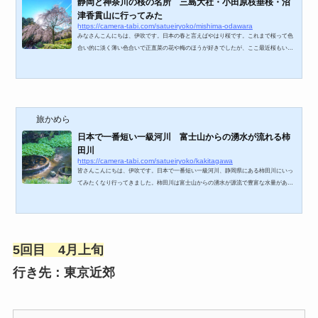
静岡と神奈川の桜の名所 三島大社・小田原枝垂桜・沼
津香貫山に行ってみた
https://camera-tabi.com/satueiryoko/mishima-odawara
みなさんこんにちは、伊吹です。日本の春と言えばやはり桜です。これまで桜って色
合い的に淡く薄い色合いで正直菜の花や梅のほうが好きでしたが、ここ最近桜もいい
なと思い始めました。そんなわけで３月下旬に柿田川に行った際に、せっかく静岡ま
で行ったのでそのまま引き返すのはもったいない！ってことで三島と沼津、小田原の
桜の名所を訪ねてみました。まずは柿田川から近い沼津香貫山の慰霊塔（五重塔）
へ。富士山も見える場所らしい。 α7RⅢ ＋ FE 24-105mm F4 G五重塔と桜です。
すみません嘘です、ほぼ蕾の桜です（泣）この五重...
旅かめら
日本で一番短い一級河川 富士山からの湧水が流れる柿
田川
https://camera-tabi.com/satueiryoko/kakitagawa
皆さんこんにちは、伊吹です。日本で一番短い一級河川、静岡県にある柿田川にいっ
てみたくなり行ってきました。柿田川は富士山からの湧水が源流で豊富な水量があ
り、とてもきれいみたいとのことで見てみたくなったんです（笑）柿田川公園詳細↓と
いうことで柿田川公園に行ってきましたが、晴れの日での清流の撮影にはPLフィルタ
ーがいることを痛感する結果に。 α7RⅢ ＋ FE 24-105mm F4 Gこちらは柿田川公
園の第一展望台から撮影した1枚ですが、水が澄んでいることだけは分かってもらえる
と思います。ここで湧水がたくさん湧き出ている...
5回目 4月上旬
行き先：東京近郊