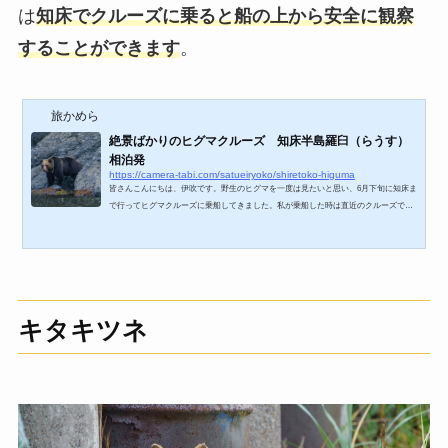
は
知床でクルーズに乗ると船の上から安全に観察
することができます
。
旅かめら
絶景ばかりのヒグマクルーズ 知床半島羅臼（らうす）
相泊発
https://camera-tabi.com/satueiryoko/shiretoko-higuma
皆さんこんにちは、伊吹です。野生のヒグマを一度は見たいと思い、6月下旬に知床ま
で行ってヒグマクルーズに乗船してきました。私が乗船した時は直近のクルーズでヒ
グマをなかなか見れなかったらしいのですが運よくヒグマを間近で見ることが出来ま
した。ネットで調べるとヒグマクルーズは羅臼側とウトロ側から出ているみたいです
が、羅臼側からの方が船が小さく浅瀬まで行けるため近くで見ることが出来ると情報
をもらい、人が住む知床最果ての地、相泊からヒグマクルーズに参加しました。利用
したツアー会社は知床らうすリンクルが主催...
キタキツネ