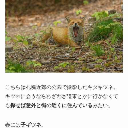
こちらは札幌近郊の公園で撮影したキタキツネ。
キツネに会うならわざわざ道東とかに行かなくて
も
探せば意外と街の近くに住んでいる
みたい。
春には
子ギツネ。