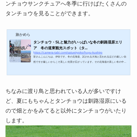
ンチョウサンクチュアへ冬季に行けばたくさんの
タンチョウを見ることができます。
旅かめら
タンチョウ・SLと魅力がいっぱいな冬の釧路湿原エリ
ア 冬の道東観光スポット（タ...
https://camera-tabi.com/satueiryoko/huyu-kushiro
皆さんこんにちは、伊吹です。冬の北海道、試される大地と言われるほどの厳しい自
然ですが厳しいからこそ美しい光景が広がっています。その北海道の美しい冬の中で
も魅力がいっぱい釧路湿原エリアを今回は紹介します。冬の釧路エリアの見どころと
アクセス見どころ冬の釧路エリアといえば代表的なのがタンチョウです。釧路湿原周
辺に結構いますがその中でも代表的なスポットが音羽橋とタンチョウサンクチュア
リ。タンチョウサンクチュアリについては餌をあげる時間になればこれでもかという
程タンチョウがいるのでタンチョウを飽きるほ...
ちなみに渡り鳥と思われている人が多いですけ
ど、夏にもちゃんとタンチョウは釧路湿原にいる
ので畑とかをみてると以外にタンチョウがいたり
します。