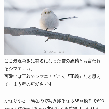
ここ最近急激に有名になった
雪の妖精
とも言われ
るシマエナガ。
可愛いは正義でシマエナガこそ
『正義』
だと思え
てしまう程の可愛さです。
かなり小さい鳥なので写真撮るなら35㎜換算で600
㎜から800㎜はあった方が撮れる確率は上がりま