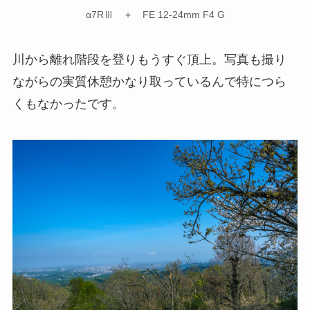
α7RⅢ ＋ FE 12-24mm F4 G
川から離れ階段を登りもうすぐ頂上。写真も撮り
ながらの実質休憩かなり取っているんで特につら
くもなかったです。