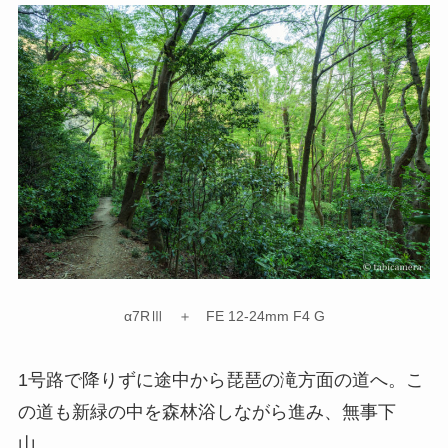
α7RⅢ ＋ FE 12-24mm F4 G
1号路で降りずに途中から琵琶の滝方面の道へ。こ
の道も新緑の中を森林浴しながら進み、無事下
山。