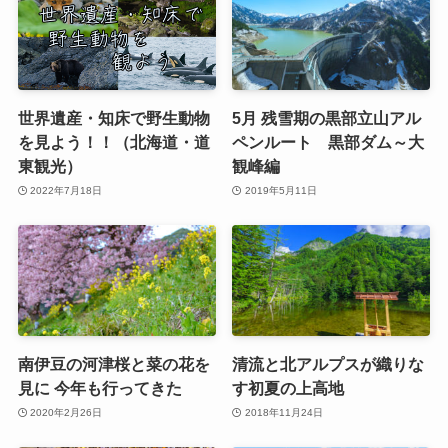
世界遺産・知床で野生動物
5月 残雪期の黒部立山アル
を見よう！！（北海道・道
ペンルート 黒部ダム～大
東観光）
観峰編
2022年7月18日
2019年5月11日
南伊豆の河津桜と菜の花を
清流と北アルプスが織りな
見に 今年も行ってきた
す初夏の上高地
2020年2月26日
2018年11月24日