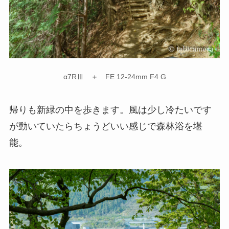
α7RⅢ ＋ FE 12-24mm F4 G
帰りも新緑の中を歩きます。風は少し冷たいです
が動いていたらちょうどいい感じで森林浴を堪
能。