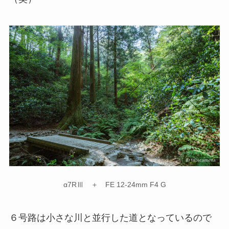
α7RⅢ ＋ FE 12-24mm F4 G
６号路は小さな川と並行した道となっているので