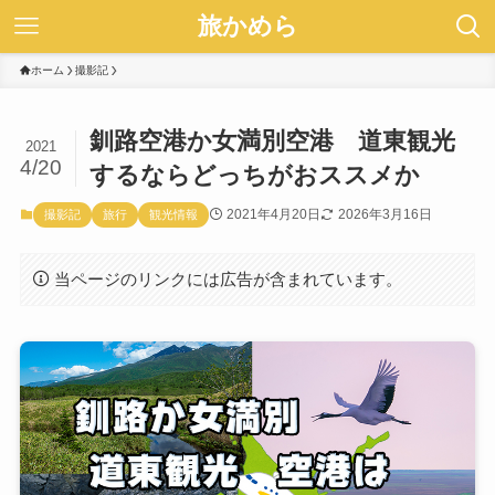
旅かめら
ホーム
撮影記
釧路空港か女満別空港 道東観光
2021
4/20
するならどっちがおススメか
2021年4月20日
2026年3月16日
撮影記
旅行
観光情報
当ページのリンクには広告が含まれています。