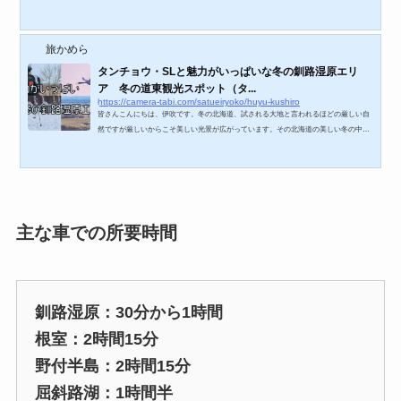
知り行ってみたいと思い、根室まで足を延ばして行ってきました。春国岱へは車で釧
路から2時間弱とアクセスはあまりよくありません。根室市街からは15分弱ですが。そ
のため春国岱単体で観光に行くよりも、根室への観光と絡めていくことをお勧めしま
旅かめら
す。 α7RⅡ ＋ FE 24-105mm F4 G春国岱の入口です。行った際はあいにくの曇天
でした。 α7RⅡ ＋ FE 24-105mm F4 G同じく入...
タンチョウ・SLと魅力がいっぱいな冬の釧路湿原エリ
ア 冬の道東観光スポット（タ...
https://camera-tabi.com/satueiryoko/huyu-kushiro
皆さんこんにちは、伊吹です。冬の北海道、試される大地と言われるほどの厳しい自
然ですが厳しいからこそ美しい光景が広がっています。その北海道の美しい冬の中で
も魅力がいっぱい釧路湿原エリアを今回は紹介します。冬の釧路エリアの見どころと
アクセス見どころ冬の釧路エリアといえば代表的なのがタンチョウです。釧路湿原周
辺に結構いますがその中でも代表的なスポットが音羽橋とタンチョウサンクチュア
リ。タンチョウサンクチュアリについては餌をあげる時間になればこれでもかという
程タンチョウがいるのでタンチョウを飽きるほ...
主な車での所要時間
釧路湿原：30分から1時間
根室：2時間15分
野付半島：2時間15分
屈斜路湖：1時間半