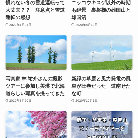
慣れない冬の雪道運転って
ニッコウキスゲ以外の時期
大丈夫？？ 注意点と雪道
も絶景 裏磐梯の雄国山と
運転の感想
雄国沼
2022年1月21日
2020年8月12日
写真家 林 祐介さんの撮影
新緑の草原と風力発電の風
ツアーに参加し美瑛で北海
車が圧巻だった 道南せた
道らしい写真を撮ってきた
な町
2020年8月29日
2020年12月1日