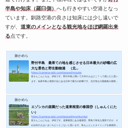
半島や知床（羅臼側）
へも行きやすい空港となっ
ています。釧路空港の良さは知床には少し遠いで
すが、
道東のメインとなる観光地をほぼ網羅出来
る
点です。
旅かめら
野付半島 最果ての地を感じさせる日本最大の砂嘴の広
大な景色と野生動物達 （北...
https://camera-tabi.com/taravel/notuke
皆さんこんにちは、伊吹です。野付半島と聞いて大半の人はどこ？って感じだと思い
ます。知床半島と根室の位にある日本で最大の砂嘴です。北方領土の国後島の南西方
向にあります。ただでさえ自然の豊かな北海道の道東、知床や釧路湿原に行っても野
付までに足を延ばす人は少ないと思いますが、凄くおススメしたい場所です。まあア
クセスは道東に住んでない人からしたらかなり行きにくい場所にありますが。女満別
旅かめら
空港から車で2時間以上、釧路空港からも2時間以上、比較的近くにある中標津空港の
羽田便は1日1往復という秘境です。それでも...
エゾシカの楽園だった道東根室の春国岱（しゅんくにた
い）
https://camera-tabi.com/taravel/syunkunitai
皆さんこんにちは、伊吹です。道東根室にある春国岱。野鳥で有名な場所ですが、そ
れ以外の人はいまいちピンとこないと思います。私もふとしたタイミングを春国岱を