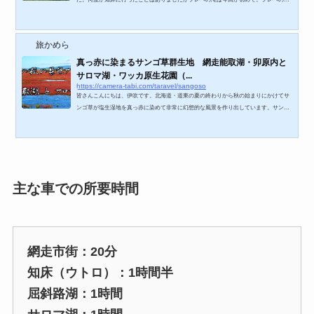
は知床観光の拠点であるウトロ側、知床自然センターから少し歩いた場所にありま
す。知床自然センターへは女満別空港や網走から車で1時間半程度（雪のない時期）で
す。道東なので公共交通機関を使ったアクセスはオススメ出来ません。知床自然セン
旅かめら
ターからフレペの滝へは歩いて20分程度、下の図みたいな感じの散策ルートになって
います。 知床自然センターHPより知床自然セ...
真っ赤に染まるサンゴ草群生地 網走能取湖・卯原内と
サロマ湖・ワッカ原生花園（...
https://camera-tabi.com/taravel/sangoso
皆さんこんにちは、伊吹です。北海道・道東の夏の終わりから秋の始まりにかけてサ
ンゴ草が塩生湿地を真っ赤に染めて非常に幻想的な風景を作り出しています。サンゴ
草の見頃は例年9月中旬から下旬です。今回は日本一のサンゴ草群生地である能取湖・
卯原内とそこからほど近い場所にあるサロマ湖のワッカ原生花園について紹介しま
す。サンゴ草群生地 能取湖・卯原内とサロマ湖ワッカ原生花園へのアクセス卯原内
サンゴ草群生地網走市内にあり網走の中心部から車で20分程度です。また、女満別空
港からも近く同様に20分位で能取湖のサンゴ草...
主な車での所要時間
網走市街：20分
知床（ウトロ）：1時間半
屈斜路湖：1時間