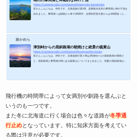
https://camera-tabi.com/taravel/masyuko-kaminoko
皆さんこんにちは、伊吹です。北海道旅行第2弾、道東観光名所の摩周湖と神の子池を
訪れました。摩周湖へは釧路から車で1時間半、女満別空港方面からは1時間強（とも
に雪のない時期）となっています。摩周湖は道東にあり別名「霧の摩周湖」とも言わ
れる霧に覆われることが多い湖です。摩周湖から流れ出る川がないので実際は湖の定
義には当てはまっていないらしいです。。。そして、摩周湖の近くにある神の子池。
由来としては摩周湖からの伏流水からできていると言い伝えからアイヌの方々が神の
旅かめら
子池と名前が付けられたそうです。摩周湖に...
津別峠からの屈斜路湖の朝焼けと絶景の硫黄山
https://camera-tabi.com/taravel/kussyaroko-iozan
皆さんこんにちは、伊吹です。北海道旅行第３弾は津別峠からの屈斜路湖の朝焼け
と、屈斜路湖と摩周湖の間にある硫黄山についてまとめました。初夏の屈斜路湖は津
別峠からの雲海が素晴らしいと話を聞き、朝焼けと雲海を絡めた写真が撮りたいと思
い津別峠へ向かいました。北海道に行った５月末はかなり日の出の時刻が早く、また
日の入りの時刻も遅い時期。夕日と日の出を連日撮り、日中も活動すると旅行中の体
力が死ぬので気を付けましょう（笑）朝３時に起床し、いざ津別峠へ。何とか、日の
出前に津別峠の展望台に到着できました。 α7RⅢ...
飛行機の時間帯によって女満別や釧路を選んぶと
いうのも一つです。
また冬に北海道に行く場合は色々な道路が
冬季通
行止め
となっています。特に知床方面を考えてい
る際は注意が必要です。