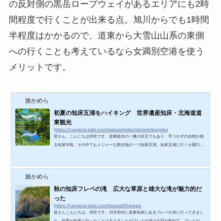
の反対側の黒岳ロープウェイがあるエリアにも2時
間程度で行くことが出来る点。旭川からでも1時間
半程度はかかるので、道東から大雪山山系の東側
への行くことも考えているなら女満別空港を使う
メリットです。
旅かめら
初夏の知床五湖をハイキング 世界遺産知床・北海道道
東観光
https://camera-tabi.com/satueiryoko/shiretokogoko
皆さん、こんにちは伊吹です。道東観光の一番の目玉でもあり、手つかずの自然が残
る知床半島。その中でもメジャーな観光地の一つ知床五湖。知床五湖に行くか羅臼湖
に向かうかかなり悩みましたが羅臼湖へのアクセスはハードルが高く、行きやすさを
考えて知床五湖に行きました。知床五湖の遊歩道を散策する際、ヒグマの活動期はガ
イド同行が必須で事前にガイドツアーを予約する必要があります。また、遊歩道の散
旅かめら
策はヒグマが目撃されたら場合は立ち入り禁止となるため、ツアーに予約していても
場合によっては中に入れないこともあるので...
秋の知床フレペの滝 広大な草原と雄大な滝が魅力的だ
った
https://camera-tabi.com/taravel/hurepe
皆さんこんにちは、伊吹です。10月初旬に道東知床にあるフレペの滝に行ってきまし
た。何度か知床に行ったことはありましたがフレペの滝は今回が初めて。フレペの滝