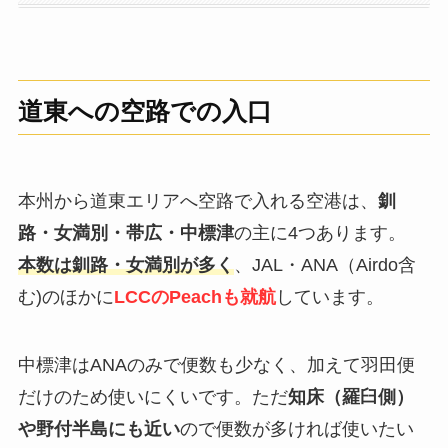
道東への空路での入口
本州から道東エリアへ空路で入れる空港は、
釧
路・女満別・帯広・中標津
の主に4つあります。
本数は釧路・女満別が多く
、JAL・ANA（Airdo含
む)のほかに
LCCのPeachも就航
しています。
中標津はANAのみで便数も少なく、加えて羽田便
だけのため使いにくいです。ただ
知床（羅臼側）
や野付半島にも近い
ので便数が多ければ使いたい