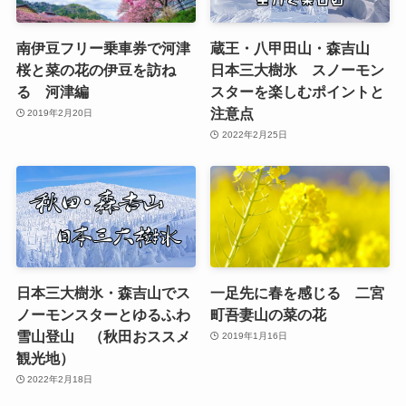
南伊豆フリー乗車券で河津
蔵王・八甲田山・森吉山
桜と菜の花の伊豆を訪ね
日本三大樹氷 スノーモン
る 河津編
スターを楽しむポイントと
注意点
2019年2月20日
2022年2月25日
日本三大樹氷・森吉山でス
一足先に春を感じる 二宮
ノーモンスターとゆるふわ
町吾妻山の菜の花
雪山登山 （秋田おススメ
2019年1月16日
観光地）
2022年2月18日