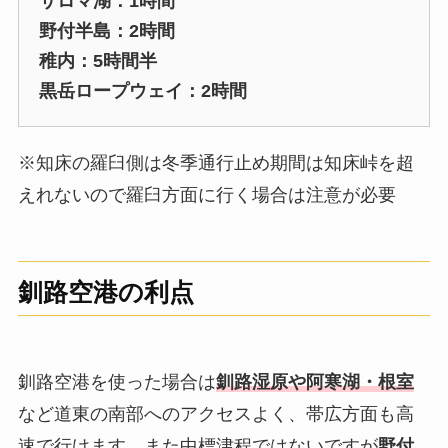
サロマ湖：1時間
野付半島：2時間
稚内：5時間半
黒岳ロープウェイ：2時間
※知床の羅臼側は冬季通行止め期間は知床峠を超
えれないので羅臼方面に行く場合は注意が必要
釧路空港の利点
釧路空港を使った場合は
釧路湿原や阿寒湖・根室
など道東の南部へのアクセスよく、帯広方面も高
速で行けます。また中標津程ではないですが
野付